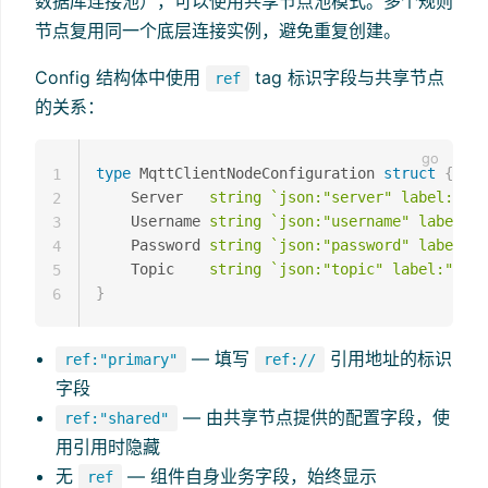
数据库连接池），可以使用共享节点池模式。多个规则
节点复用同一个底层连接实例，避免重复创建。
Config 结构体中使用
tag 标识字段与共享节点
ref
的关系：
type
 MqttClientNodeConfiguration 
struct
{
1
    Server   
string
`json:"server" label:"服
2
    Username 
string
`json:"username" label:
3
    Password 
string
`json:"password" label:"
4
    Topic    
string
`json:"topic" label:"Topi
5
}
6
— 填写
引用地址的标识
ref:"primary"
ref://
字段
— 由共享节点提供的配置字段，使
ref:"shared"
用引用时隐藏
无
— 组件自身业务字段，始终显示
ref