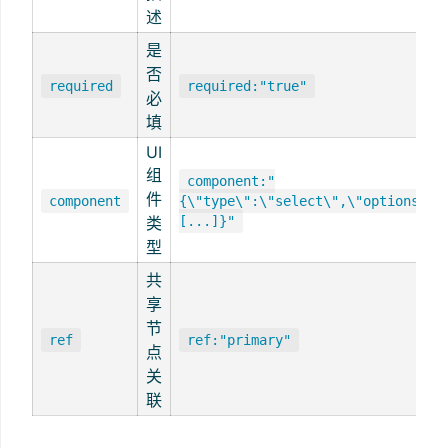
述
是
否
required
required:"true"
必
填
UI
组
component:"
件
component
{\"type\":\"select\",\"options\":
类
[...]}"
型
共
享
节
ref
ref:"primary"
点
关
联