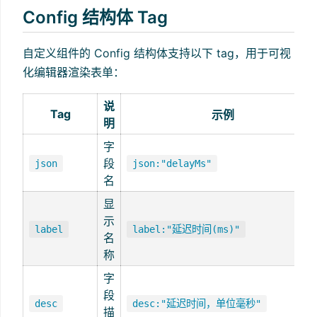
Config 结构体 Tag
自定义组件的 Config 结构体支持以下 tag，用于可视
化编辑器渲染表单：
说
Tag
示例
明
字
段
json
json:"delayMs"
名
显
示
label
label:"延迟时间(ms)"
名
称
字
段
desc
desc:"延迟时间，单位毫秒"
描