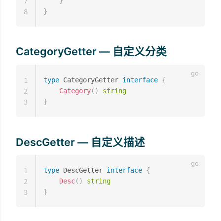
}
7
}
8
CategoryGetter — 自定义分类
type
 CategoryGetter 
interface
{
1
Category
(
)
string
2
}
3
DescGetter — 自定义描述
type
 DescGetter 
interface
{
1
Desc
(
)
string
2
}
3