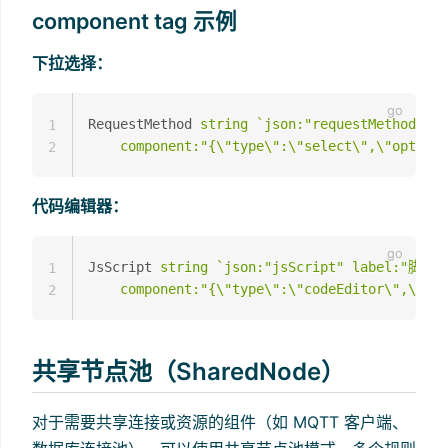
component tag 示例
下拉选择：
RequestMethod 
string
`json:"requestMethod" 
1
    component:"{\"type\":\"select\",\"options
2
代码编辑器：
JsScript 
string
`json:"jsScript" label:"脚本"

1
    component:"{\"type\":\"codeEditor\",\"lan
2
共享节点池（SharedNode）
对于需要共享连接或资源的组件（如 MQTT 客户端、