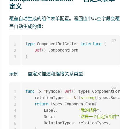
定义
覆盖自动生成的组件表单配置。返回值中非空字段会覆
盖自动生成的值：
type
 ComponentDefGetter 
interface
{
1
Def
(
)
2
}
3
示例——自定义描述和连接关系类型：
func
(
x 
*
MyNode
)
Def
(
)
 types
.
ComponentForm 
{
1
    relationTypes 
:=
&
[
]
string
{
types
.
Success
,
2
return
 types
.
ComponentForm
{
3
        Label
:
"我的组件"
,
4
        Desc
:
"这是一个自定义组件"
,
5
        RelationTypes
:
 relationTypes
,
6