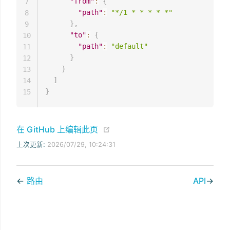
"from"
:
{
7
"path"
:
"*/1 * * * * *"
8
}
,
9
"to"
:
{
10
"path"
:
"default"
11
}
12
}
13
]
14
}
15
(opens new window)
在 GitHub 上编辑此页
上次更新:
2026/07/29, 10:24:31
←
路由
API
→