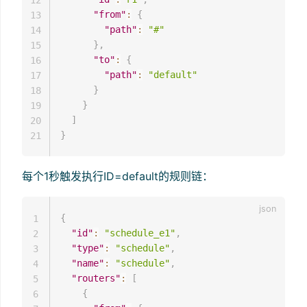
12
"from"
:
{
13
"path"
:
"#"
14
}
,
15
"to"
:
{
16
"path"
:
"default"
17
}
18
}
19
]
20
}
21
每个1秒触发执行ID=default的规则链：
{
1
"id"
:
"schedule_e1"
,
2
"type"
:
"schedule"
,
3
"name"
:
"schedule"
,
4
"routers"
:
[
5
{
6