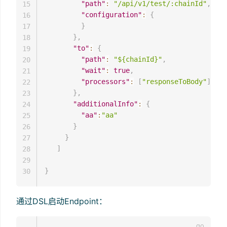
"path"
:
"/api/v1/test/:chainId"
,
15
"configuration"
:
{
16
}
17
}
,
18
"to"
:
{
19
"path"
:
"${chainId}"
,
20
"wait"
:
true
,
21
"processors"
:
[
"responseToBody"
]
22
}
,
23
"additionalInfo"
:
{
24
"aa"
:
"aa"
25
}
26
}
27
]
28
29
}
30
通过DSL启动Endpoint：