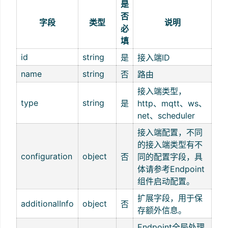
是
否
字段
类型
说明
必
填
id
string
是
接入端ID
name
string
否
路由
接入端类型，
type
string
是
http、mqtt、ws、
net、scheduler
接入端配置，不同
的接入端类型有不
configuration
object
否
同的配置字段，具
体请参考Endpoint
组件启动配置。
扩展字段，用于保
additionalInfo
object
否
存额外信息。
Endpoint全局处理