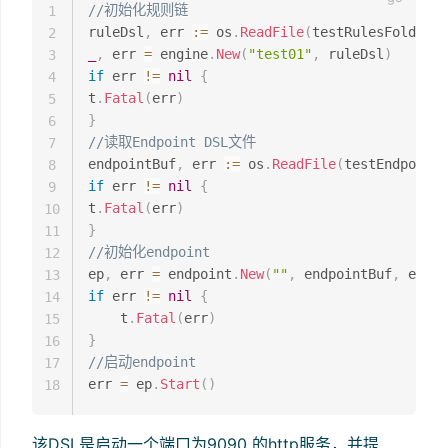
//初始化规则链
1
ruleDsl
,
 err 
:=
 os
.
ReadFile
(
testRulesFolder 
+
2
_
,
 err 
=
 engine
.
New
(
"test01"
,
 ruleDsl
)
3
if
 err 
!=
nil
{
4
t
.
Fatal
(
err
)
5
}
6
//读取Endpoint DSL文件
7
endpointBuf
,
 err 
:=
 os
.
ReadFile
(
testEndpoints
8
if
 err 
!=
nil
{
9
t
.
Fatal
(
err
)
10
}
11
//初始化endpoint
12
ep
,
 err 
=
 endpoint
.
New
(
""
,
 endpointBuf
,
 endpo
13
if
 err 
!=
nil
{
14
    t
.
Fatal
(
err
)
15
}
16
//启动endpoint
17
err 
=
 ep
.
Start
(
)
18
该DSL是启动一个端口为9090 的http服务，并提