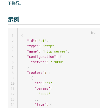
下执行。
示例
{
1
"id"
:
"e1"
,
2
"type"
:
"http"
,
3
"name"
:
"http server"
,
4
"configuration"
:
{
5
"server"
:
":9090"
6
}
,
7
"routers"
:
[
8
{
9
"id"
:
"r1"
,
10
"params"
:
[
11
"post"
12
]
,
13
"from"
:
{
14