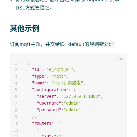
DSL方式管理它。
其他示例
订阅mqtt主题，并交给ID=default的规则链处理：
{
1
"id"
:
"e_mqtt_01"
,
2
"type"
:
"mqtt"
,
3
"name"
:
"mqtt订阅触发"
,
4
"configuration"
:
{
5
"server"
:
"127.0.0.1:1883"
,
6
"username"
:
"admin"
,
7
"password"
:
"admin"
8
}
,
9
"routers"
:
[
10
{
11
"id"
:
"r1"
,