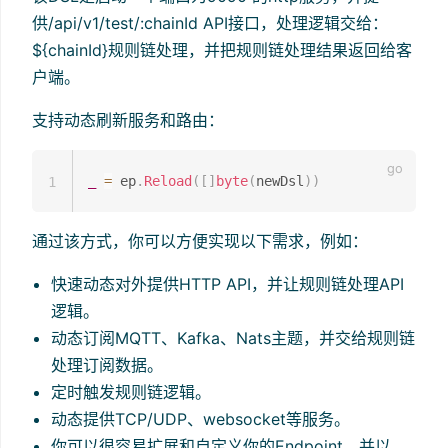
供/api/v1/test/:chainId API接口，处理逻辑交给：
${chainId}规则链处理，并把规则链处理结果返回给客
户端。
支持动态刷新服务和路由：
_
=
 ep
.
Reload
(
[
]
byte
(
newDsl
)
)
1
通过该方式，你可以方便实现以下需求，例如：
快速动态对外提供HTTP API，并让规则链处理API
逻辑。
动态订阅MQTT、Kafka、Nats主题，并交给规则链
处理订阅数据。
定时触发规则链逻辑。
动态提供TCP/UDP、websocket等服务。
你可以很容易扩展和自定义你的Endpoint，并以