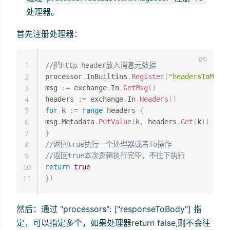
处理器。
首先注册处理器：
//把http header放入消息元数据
1
processor
.
InBuiltins
.
Register
(
"headersToMetad
2
msg 
:=
 exchange
.
In
.
GetMsg
(
)
3
headers 
:=
 exchange
.
In
.
Headers
(
)
4
for
 k 
:=
range
 headers 
{
5
msg
.
Metadata
.
PutValue
(
k
,
 headers
.
Get
(
k
)
)
6
}
7
//返回true执行一个处理器或者To操作
8
//返回true本次逻辑执行完毕，不往下执行
9
return
true
10
}
)
11
然后：通过 "processors": ["responseToBody"] 指
定，可以指定多个，如果处理器return false,则不会往