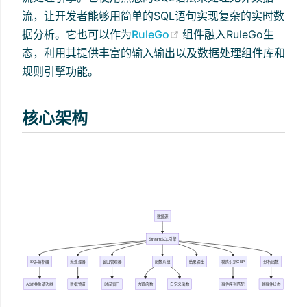
流，让开发者能够用简单的SQL语句实现复杂的实时数
(opens new window)
据分析。它也可以作为
RuleGo
组件融入RuleGo生
态，利用其提供丰富的输入输出以及数据处理组件库和
规则引擎功能。
核心架构
数据源
StreamSQL引擎
SQL解析器
流处理器
窗口管理器
函数系统
结果输出
模式识别CEP
分析函数
AST抽象语法树
数据管道
时间窗口
内置函数
自定义函数
事件序列匹配
跨事件状态