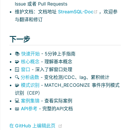
Issue 或者 Pull Requests
(opens new w
维护文档：文档地址
StreamSQL-Doc
，欢迎参
与翻译和修订
下一步
📚
快速开始
- 5分钟上手指南
🧩
核心概念
- 理解基本概念
🪟
窗口
- 深入了解窗口处理
🔍
分析函数
- 变化检测/CDC、lag、累积统计
🧩
模式识别
- MATCH_RECOGNIZE 事件序列模式
识别（CEP）
💻
案例集锦
- 查看实际案例
📖
API参考
- 完整的API文档
(opens new window)
在 GitHub 上编辑此页