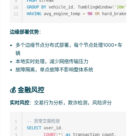
FROM
9
GROUP
BY
 vehicle_id
,
 TumblingWindow
(
'10m'
)
10
HAVING
 avg_engine_temp 
>
90
OR
 hard_brake_cou
11
边缘部署优势
：
多个边缘节点分布式部署，每个节点处理1000+车
辆
本地实时处理，减少网络传输压力
故障隔离，单点故障不影响整体系统
💰 金融风控
实时风控
：交易行为分析，欺诈检测，风险评分
-- 异常交易检测
1
SELECT
 user_id
,
2
COUNT
(
*
)
as
 transaction_count
,
3