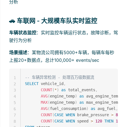
分析
🚗 车联网 - 大规模车队实时监控
车辆状态监控
：实时监控车辆运行状态，故障诊断，驾
驶行为分析
场景描述
：某物流公司拥有5000+车辆，每辆车每秒
上报20+数据点，总计100,000+ events/sec
-- 车辆异常检测 - 处理百万级数据流
1
SELECT
 vehicle_id
,
2
COUNT
(
*
)
as
 total_events
,
3
AVG
(
engine_temp
)
as
 avg_engine_temp
,
4
MAX
(
engine_temp
)
as
 max_engine_temp
,
5
AVG
(
fuel_consumption
)
as
 avg_fuel
,
6
COUNT
(
CASE
WHEN
 brake_pressure 
>
80
TH
7
COUNT
(
CASE
WHEN
 speed 
>
120
THEN
1
END
8