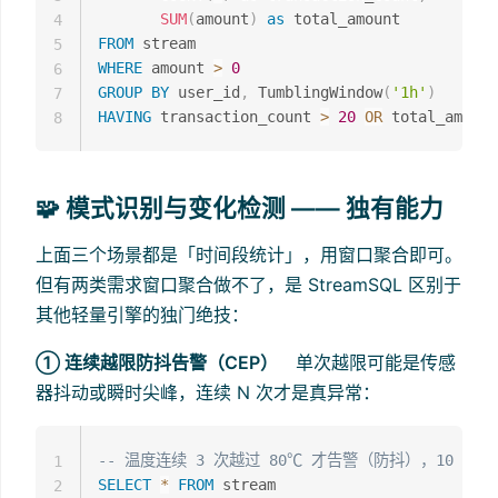
SUM
(
amount
)
as
4
FROM
5
WHERE
 amount 
>
0
6
GROUP
BY
 user_id
,
 TumblingWindow
(
'1h'
)
7
HAVING
 transaction_count 
>
20
OR
 total_amount
8
🧩 模式识别与变化检测 —— 独有能力
上面三个场景都是「时间段统计」，用窗口聚合即可。
但有两类需求窗口聚合做不了，是 StreamSQL 区别于
其他轻量引擎的独门绝技：
① 连续越限防抖告警（CEP）
单次越限可能是传感
器抖动或瞬时尖峰，连续 N 次才是真异常：
-- 温度连续 3 次越过 80℃ 才告警（防抖），10 分
1
SELECT
*
FROM
 stream

2