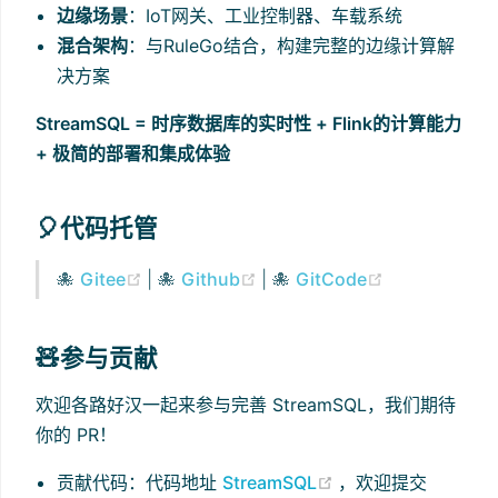
边缘场景
：IoT网关、工业控制器、车载系统
混合架构
：与RuleGo结合，构建完整的边缘计算解
决方案
StreamSQL = 时序数据库的实时性 + Flink的计算能力
+ 极简的部署和集成体验
🎈代码托管
(opens new window)
(opens new window)
(opens new 
🐙
Gitee
| 🐙
Github
| 🐙
GitCode
🧸参与贡献
欢迎各路好汉一起来参与完善 StreamSQL，我们期待
你的 PR！
(opens new windo
贡献代码：代码地址
StreamSQL
，欢迎提交