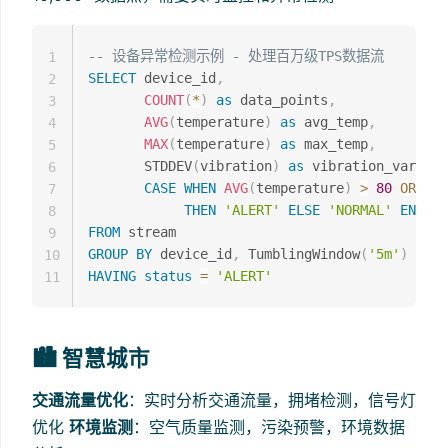
-- 设备异常检测示例 - 处理百万级TPS数据流
1
SELECT
 device_id
,
2
COUNT
(
*
)
as
 data_points
,
3
AVG
(
temperature
)
as
 avg_temp
,
4
MAX
(
temperature
)
as
 max_temp
,
5
       STDDEV
(
vibration
)
as
 vibration_varianc
6
CASE
WHEN
AVG
(
temperature
)
>
80
OR
 STD
7
THEN
'ALERT'
ELSE
'NORMAL'
END
as
8
FROM
9
GROUP
BY
 device_id
,
 TumblingWindow
(
'5m'
)
10
HAVING
status
=
'ALERT'
11
🏙️ 智慧城市
交通流量优化
：实时分析交通流量，拥堵检测，信号灯
优化
环境监测
：空气质量监测，污染预警，环境数据