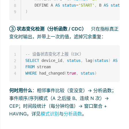
    DEFINE A 
AS
status
=
'START'
,
 B 
AS
status
=
'
8
)
9
③ 状态变化检测（分析函数 / CDC）
只在指标真正
变化时输出，并带上一次的值，滤掉冗余重复：
-- 设备状态变化才上报（CDC）
1
SELECT
 device_id
,
status
,
 lag
(
status
)
AS
2
FROM
3
WHERE
 had_changed
(
true
,
status
)
4
何时用什么
：相邻事件比较（变没变）→ 分析函数；
事件顺序/序列模式（A 之后接 B、连续 N 次）→
CEP；时间段统计（每分钟均值）→ 窗口聚合 +
HAVING。详见
模式识别
与
分析函数
。