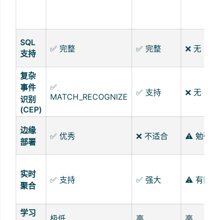
SQL
✅ 完整
✅ 完整
❌ 无
支持
复杂
✅
事件
✅ 支持
❌ 无
MATCH_RECOGNIZE
识别
(CEP)
边缘
✅ 优秀
❌ 不适合
⚠️ 勉强
部署
实时
✅ 支持
✅ 强大
⚠️ 有限
聚合
学习
极低
高
高