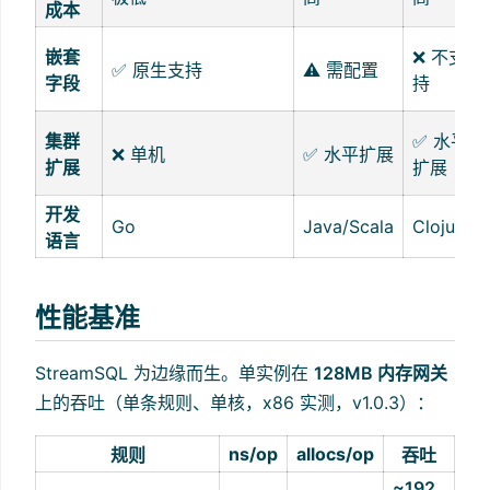
成本
嵌套
❌ 不支
✅ 原生支持
⚠️ 需配置
字段
持
集群
✅ 水平
❌ 单机
✅ 水平扩展
扩展
扩展
开发
Go
Java/Scala
Clojure
语言
性能基准
StreamSQL 为边缘而生。单实例在
128MB 内存网关
上的吞吐（单条规则、单核，x86 实测，v1.0.3）：
ns/op
allocs/op
规则
吞吐
~192