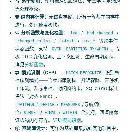
🔧
易于使用
：使用标准SQL语法，无需学习复杂的
流处理框架。
🛡️
纯内存计算
：无磁盘存储，所有计算都在内存中
进行，处理速度极快。
🔍
分析函数与变化检测
：
/
/
lag
had_changed
/
/
等跨事件
changed_col(s)
latest
acc_*
状态函数，支持
，专
OVER (PARTITION BY/WHEN)
攻 CDC 变化检测、上下文回溯、生命周期累积。
详见
分析函数
。
🧩
模式识别（CEP）
：
识别事
MATCH_RECOGNIZE
件序列模式——连续越限防抖、升温骤降、开停机
工作流、乱序事件、时间窗约束。SQL:2016 标准
语法（对齐 Flink），
/
/
/导航/聚
PATTERN
DEFINE
MEASURES
合/
/
/
全支持，四道闸保
SUBSET
FINAL
WITHIN
证边缘内存有界。详见
模式识别
。
📦
基础库设计
：可作为基础库集成到其他项目中，