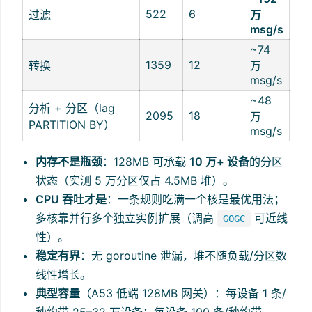
522
6
过滤
万
msg/s
~74
1359
12
转换
万
msg/s
~48
分析 + 分区（lag
2095
18
万
PARTITION BY）
msg/s
内存不是瓶颈
：128MB 可承载
10 万+ 设备
的分区
状态（实测 5 万分区仅占 4.5MB 堆）。
CPU 吞吐才是
：一条规则吃满一个核是最优用法；
多核靠并行多个独立实例扩展（调高
可近线
GOGC
性）。
稳定有界
：无 goroutine 泄漏，堆不随负载/分区数
线性增长。
典型容量
（A53 低端 128MB 网关）：每设备 1 条/
秒约带 25–32 万设备；每设备 100 条/秒约带