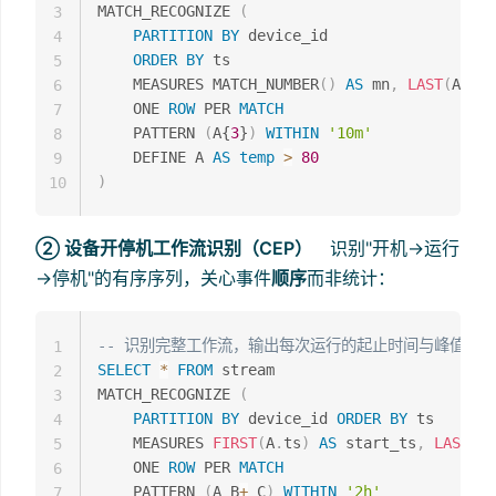
MATCH_RECOGNIZE 
(
3
PARTITION
BY
 device_id

4
ORDER
BY
 ts

5
    MEASURES MATCH_NUMBER
(
)
AS
 mn
,
LAST
(
A
.
tem
6
    ONE 
ROW
 PER 
MATCH
7
    PATTERN 
(
A{
3
}
)
WITHIN
'10m'
8
    DEFINE A 
AS
temp
>
80
9
)
10
② 设备开停机工作流识别（CEP）
识别"开机→运行
→停机"的有序序列，关心事件
顺序
而非统计：
-- 识别完整工作流，输出每次运行的起止时间与峰值温度
1
SELECT
*
FROM
 stream

2
MATCH_RECOGNIZE 
(
3
PARTITION
BY
 device_id 
ORDER
BY
 ts

4
    MEASURES 
FIRST
(
A
.
ts
)
AS
 start_ts
,
LAST
(
C
.
5
    ONE 
ROW
 PER 
MATCH
6
    PATTERN 
(
A B
+
 C
)
WITHIN
'2h'
7