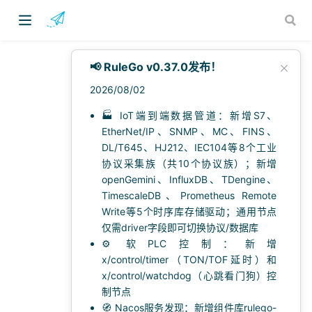
📢 RuleGo v0.37.0发布！
2026/08/02
🏭 IoT端到端数据管道：新增S7、
EtherNet/IP、SNMP、MC、FINS、
DL/T645、HJ212、IEC104等8个工业
)
协议采集族（共10个协议族）；新增
openGemini、InfluxDB、TDengine、
TimescaleDB、Prometheus Remote
Write等5个时序库存储驱动；通用节点
仅需driver字段即可切换协议/数据库
⚙️ 软PLC控制：新增
x/control/timer（TON/TOF延时）和
RuleGo
x/control/watchdog（心跳看门狗）控
制节点
🧭 Nacos服务发现：新增组件库rulego-