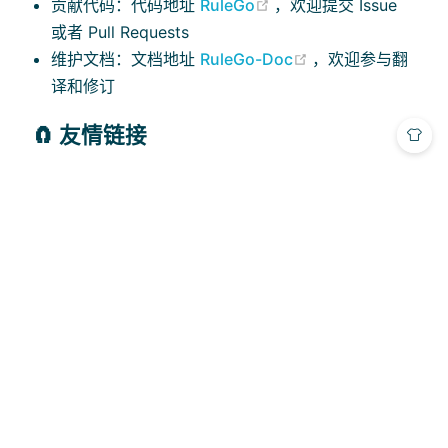
(opens new window)
贡献代码：代码地址
RuleGo
，欢迎提交 Issue
或者 Pull Requests
(opens new wind
维护文档：文档地址
RuleGo-Doc
，欢迎参与翻
译和修订
🧲 友情链接
Theme by
Vdoing
| Copyright © 2023-2026
RuleGo Team
|
Apache 2.0 License