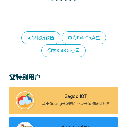
可视化编辑器
为RuleGo点星
为RuleGo点星
🏆特别用户
Sagoo IOT
基于Golang开发的企业级开源物联网系统
Hummingbird