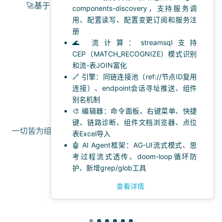
🚀基于Go语言的轻量级、高性能、嵌入式、新一
components-discovery，支持服务调
代组件编排规则引擎
用、配置读写、配置变更订阅和服务注
册
🌊 流计算：streamsql支持
快速开始 →
CEP（MATCH_RECOGNIZE）模式识别
和流-表JOIN富化
🔗 引擎：同链连接池（ref://节点ID复用
连接）、endpoint会话寻址推送、组件
别名机制
🧩组件化
🎨 编辑器：命令面板、右键菜单、快捷
键、链路诊断、组件文档浏览器、点位
一切皆为组件。内置大量组件，你可以灵活配置和重用它
表Excel导入
们。
🤖 AI Agent框架：AG-UI流式模式、思
考过程流式透传、doom-loop循环防
护、新增grep/glob工具
查看详情