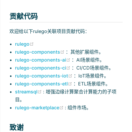
贡献代码
欢迎给以下rulego关联项目贡献代码：
(opens new window)
rulego
(opens new window)
rulego-components
：其他扩展组件。
(opens new window)
rulego-components-ai
：AI场景组件。
(opens new window)
rulego-components-ci
：CI/CD场景组件。
(opens new window)
rulego-components-iot
：IoT场景组件。
(opens new window)
rulego-components-etl
：ETL场景组件。
(opens new window)
streamsql
: 增强边缘计算聚合计算能力的子项
目。
(opens new window)
rulego-marketplace
: 组件市场。
致谢